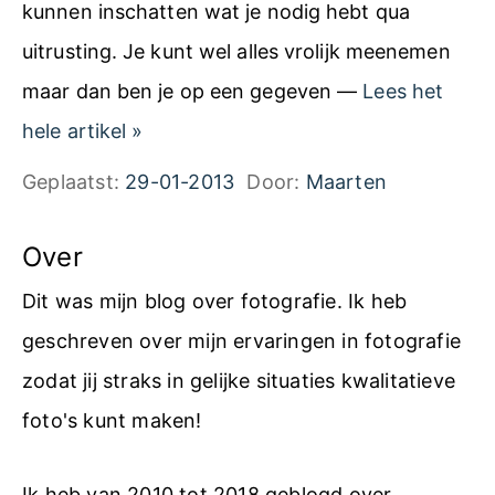
kunnen inschatten wat je nodig hebt qua
uitrusting. Je kunt wel alles vrolijk meenemen
maar dan ben je op een gegeven —
Lees het
5
hele artikel
»
t
Geplaatst:
29-01-2013
Door:
Maarten
i
p
Over
s
Dit was mijn blog over fotografie. Ik heb
t
geschreven over mijn ervaringen in fotografie
e
zodat jij straks in gelijke situaties kwalitatieve
r
foto's kunt maken!
v
o
Ik heb van 2010 tot 2018 geblogd over