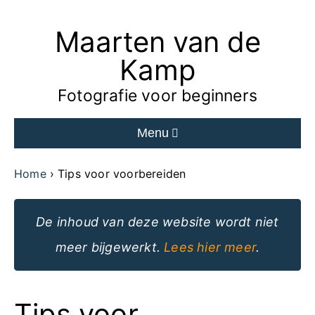
Maarten van de
Ga
naar
Kamp
de
Fotografie voor beginners
inhoud
Menu
van
de
Home
Tips voor voorbereiden
website
De inhoud van deze website wordt niet
meer bijgewerkt.
Lees hier meer
.
Tips voor