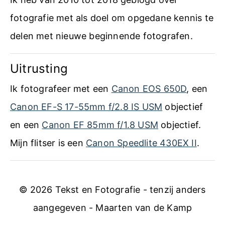
o
fotografie met als doel om opgedane kennis te
r
delen met nieuwe beginnende fotografen.
b
Uitrusting
e
r
Ik fotografeer met een
Canon EOS 650D
, een
e
Canon EF-S 17-55mm f/2.8 IS USM
objectief
i
en een
Canon EF 85mm f/1.8 USM
objectief.
d
Mijn flitser is een
Canon Speedlite 430EX II
.
i
n
© 2026 Tekst en Fotografie - tenzij anders
g
aangegeven - Maarten van de Kamp
o