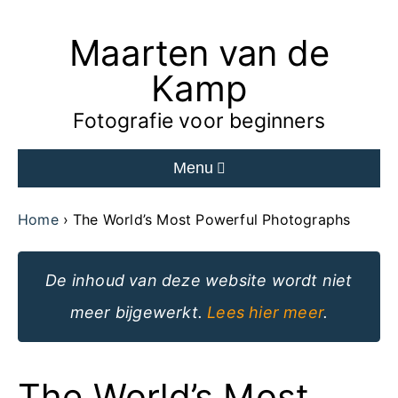
Maarten van de
Ga
naar
Kamp
de
Fotografie voor beginners
inhoud
Menu
van
de
Home
The World’s Most Powerful Photographs
website
De inhoud van deze website wordt niet
meer bijgewerkt.
Lees hier meer
.
The World’s Most