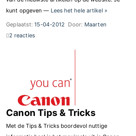
A
kunt opgeven —
Lees het hele artikel
»
b
Geplaatst:
15-04-2012
Door:
Maarten
o
2 reacties
n
n
e
e
r
o
p
Canon Tips & Tricks
d
Met de Tips & Tricks boordevol nuttige
e