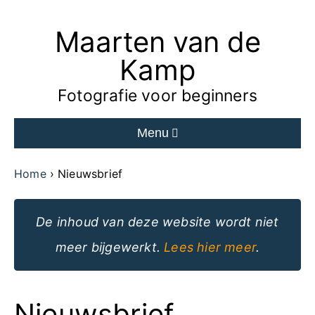
Maarten van de
Ga
naar
Kamp
de
Fotografie voor beginners
inhoud
Menu
van
de
Home
Nieuwsbrief
website
De inhoud van deze website wordt niet
meer bijgewerkt.
Lees hier meer
.
Nieuwsbrief