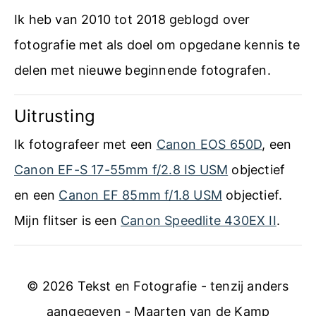
b
&
Ik heb van 2010 tot 2018 geblogd over
r
T
fotografie met als doel om opgedane kennis te
i
r
delen met nieuwe beginnende fotografen.
e
i
f
Uitrusting
c
k
Ik fotografeer met een
Canon EOS 650D
, een
s
Canon EF-S 17-55mm f/2.8 IS USM
objectief
en een
Canon EF 85mm f/1.8 USM
objectief.
Mijn flitser is een
Canon Speedlite 430EX II
.
© 2026 Tekst en Fotografie - tenzij anders
aangegeven - Maarten van de Kamp