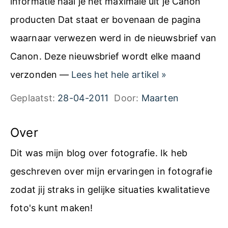
informatie haal je het maximale uit je Canon
g
producten Dat staat er bovenaan de pagina
r
waarnaar verwezen werd in de nieuwsbrief van
a
Canon. Deze nieuwsbrief wordt elke maand
t
C
verzonden —
Lees het hele artikel
»
i
a
Geplaatst:
28-04-2011
Door:
Maarten
s
n
n
o
Over
i
n
Dit was mijn blog over fotografie. Ik heb
e
T
geschreven over mijn ervaringen in fotografie
u
i
zodat jij straks in gelijke situaties kwalitatieve
w
p
foto's kunt maken!
s
s