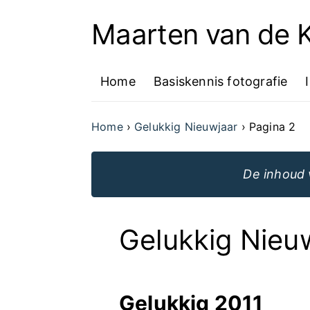
Maarten van de
Ga
naar
Home
Basiskennis fotografie
de
inhoud
Home
Gelukkig Nieuwjaar
Pagina 2
van
de
De inhoud 
website
Gelukkig Nieu
Gelukkig 2011