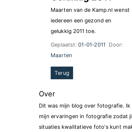
Maarten van de Kamp.nl wenst
iedereen een gezond en
gelukkig 2011 toe.
Geplaatst:
01-01-2011
Door:
Maarten
Navigatie
Terug
voor
pagina's
Over
Dit was mijn blog over fotografie. I
mijn ervaringen in fotografie zodat jij
situaties kwalitatieve foto's kunt ma