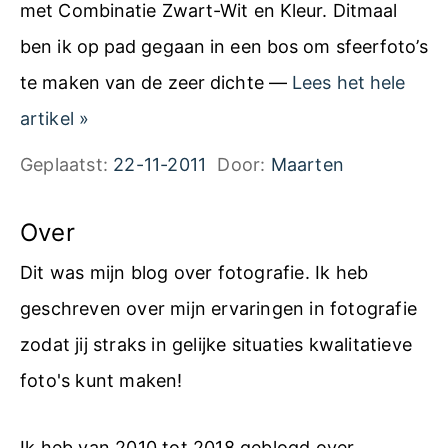
met Combinatie Zwart-Wit en Kleur. Ditmaal
ben ik op pad gegaan in een bos om sfeerfoto’s
te maken van de zeer dichte —
Lees het hele
E
artikel
»
x
Geplaatst:
22-11-2011
Door:
Maarten
p
e
Over
r
Dit was mijn blog over fotografie. Ik heb
i
geschreven over mijn ervaringen in fotografie
m
zodat jij straks in gelijke situaties kwalitatieve
e
foto's kunt maken!
n
t
Ik heb van 2010 tot 2018 geblogd over