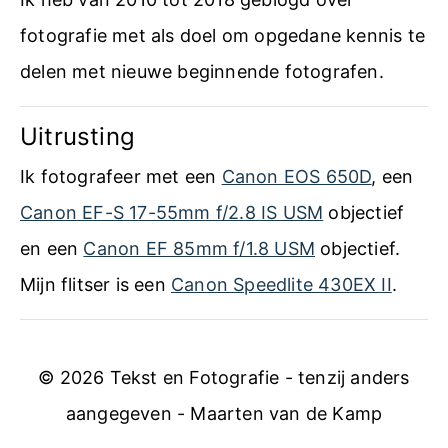
e
fotografie met als doel om opgedane kennis te
r
delen met nieuwe beginnende fotografen.
e
Uitrusting
n
m
Ik fotografeer met een
Canon EOS 650D
, een
e
Canon EF-S 17-55mm f/2.8 IS USM
objectief
t
en een
Canon EF 85mm f/1.8 USM
objectief.
Z
Mijn flitser is een
Canon Speedlite 430EX II
.
w
a
© 2026 Tekst en Fotografie - tenzij anders
r
aangegeven - Maarten van de Kamp
t