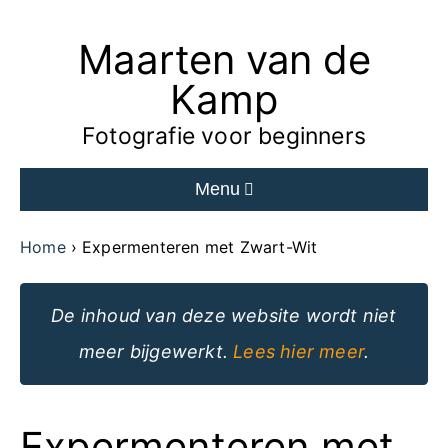
Maarten van de
Ga
naar
Kamp
de
Fotografie voor beginners
inhoud
Menu
van
de
Home
Expermenteren met Zwart-Wit
website
De inhoud van deze website wordt niet
meer bijgewerkt.
Lees hier meer
.
Expermenteren met