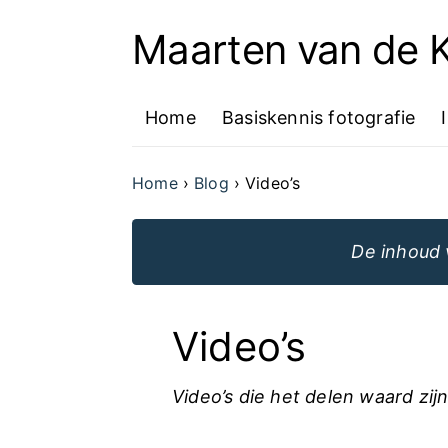
Maarten van de
Ga
naar
Home
Basiskennis fotografie
de
inhoud
Home
Blog
Video’s
van
de
De inhoud 
website
Video’s
Video’s die het delen waard zijn