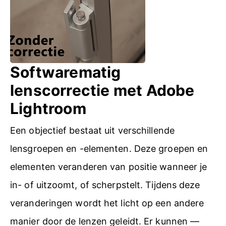
o
e
t
f
l
i
F
2
s
a
c
Softwarematig
c
h
lenscorrectie met Adobe
e
e
Lightroom
b
a
o
Een objectief bestaat uit verschillende
b
o
lensgroepen en -elementen. Deze groepen en
e
k
elementen veranderen van positie wanneer je
r
m
in- of uitzoomt, of scherpstelt. Tijdens deze
r
e
veranderingen wordt het licht op een andere
a
t
manier door de lenzen geleidt. Er kunnen —