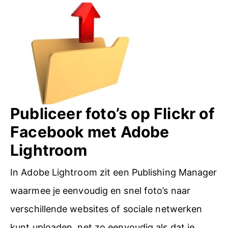
b
e
L
i
g
h
Publiceer foto’s op Flickr of
t
Facebook met Adobe
r
Lightroom
o
In Adobe Lightroom zit een Publishing Manager
o
waarmee je eenvoudig en snel foto’s naar
m
verschillende websites of sociale netwerken
H
kunt uploaden, net zo eenvoudig als dat je