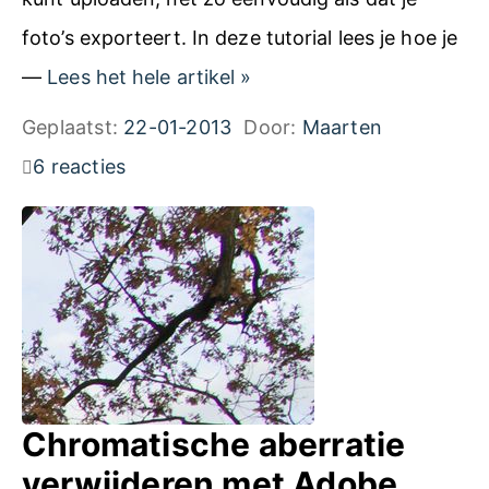
a
foto’s exporteert. In deze tutorial lees je hoe je
n
P
—
Lees het hele artikel
»
d
u
Geplaatst:
22-01-2013
Door:
Maarten
l
b
6 reacties
e
l
i
i
d
c
i
e
n
e
g
r
e
f
Chromatische aberratie
n
o
verwijderen met Adobe
e