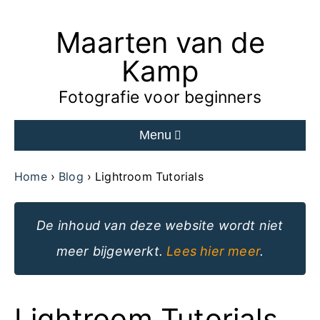
Maarten van de
Ga
naar
Kamp
de
Fotografie voor beginners
inhoud
Menu
van
de
Home
Blog
Lightroom Tutorials
website
De inhoud van deze website wordt niet
meer bijgewerkt.
Lees hier meer
.
Lightroom Tutorials