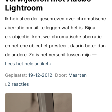
t
Lightroom
n
o
T
Ik heb al eerder geschreven over chromatische
’
u
aberratie om uit te leggen wat het is. Bijna
s
t
elk objectief kent wel chromatische aberratie
o
o
en het ene objectief presteert daarin beter dan
p
r
de andere. Zo is het verschil tussen mijn —
F
i
C
Lees het hele artikel
»
l
a
h
Geplaatst:
19-12-2012
Door:
Maarten
i
l
r
2 reacties
c
s
o
k
d
m
r
e
a