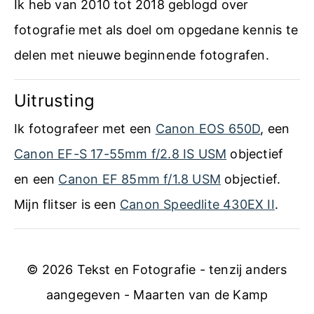
o
Ik heb van 2010 tot 2018 geblogd over
g
n
m
fotografie met als doel om opgedane kennis te
l
m
delen met nieuwe beginnende fotografen.
e
e
n
t
Uitrusting
s
A
Ik fotografeer met een
Canon EOS 650D
, een
c
d
Canon EF-S 17-55mm f/2.8 IS USM
objectief
o
o
en een
Canon EF 85mm f/1.8 USM
objectief.
r
b
Mijn flitser is een
Canon Speedlite 430EX II
.
r
e
e
L
c
© 2026 Tekst en Fotografie - tenzij anders
i
t
aangegeven - Maarten van de Kamp
g
i