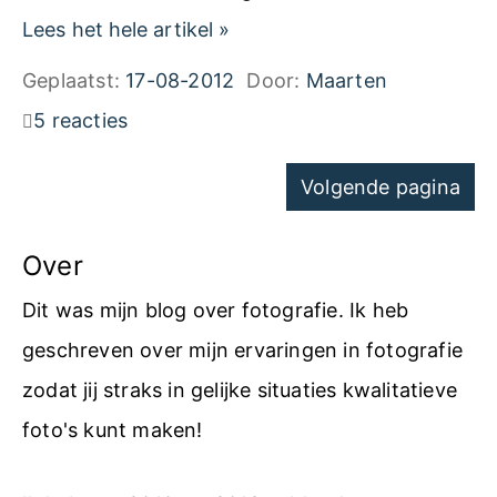
t
A
S
Lees het hele artikel
»
i
d
o
Geplaatst:
17-08-2012
Door:
Maarten
e
o
f
5 reacties
v
b
t
e
Navigatie
e
Volgende pagina
w
r
voor
L
a
w
pagina's
Over
i
r
i
g
e
Dit was mijn blog over fotografie. Ik heb
j
h
m
geschreven over mijn ervaringen in fotografie
d
t
a
zodat jij straks in gelijke situaties kwalitatieve
e
r
t
foto's kunt maken!
r
o
i
e